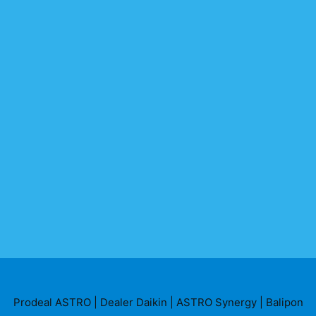
Prodeal ASTRO
|
Dealer Daikin
|
ASTRO Synergy
|
Balipon