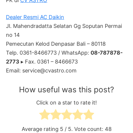
PK di
CV ASTRO
Dealer Resmi AC Daikin
Jl. Mahendradatta Selatan Gg Soputan Permai
no 14
Pemecutan Kelod Denpasar Bali – 80118
Telp. 0361-8466773 / WhatsApp:
08-787878-
2773
▸ Fax. 0361 – 8466673
Email: service@cvastro.com
How useful was this post?
Click on a star to rate it!
Average rating
5
/ 5. Vote count:
48