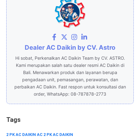
e
s
e
e
b
A
dI
o
p
n
o
p
k
Dealer AC Daikin by CV. Astro
Hi sobat, Perkenalkan AC Daikin Team by CV. ASTRO.
Kami merupakan salah satu dealer resmi AC Daikin di
Bali. Menawarkan produk dan layanan berupa
pengadaan unit, pemasangan, perawatan, dan
perbaikan AC Daikin. Fast respon untuk konsultasi dan
order, WhatsApp: 08-787878-2773
Tags
2 PK AC DAIKIN
AC 2 PK
AC DAIKIN