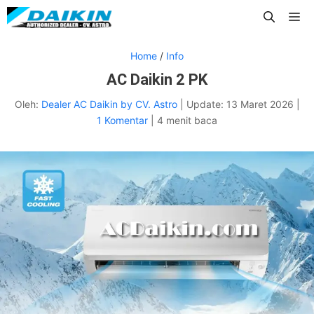
Langsung
Me
ke
isi
Home
/
Info
AC Daikin 2 PK
Oleh:
Dealer AC Daikin by CV. Astro
|
Update:
13 Maret 2026
|
1 Komentar
|
4 menit baca