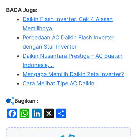
BACA Juga:
Daikin Flash Inverter, Cek 4 Alasan
Memilihnya
Perbedaan AC Daikin Flash Inverter
dengan Star Inverter
Daikin Nusantara Prestige – AC Buatan
Indonesia,…
Mengapa Memilih Daikin Zeta Inverter?
Cara Melihat Tipe AC Daikin
Bagikan :
F
W
Li
X
S
a
h
n
h
c
at
k
ar