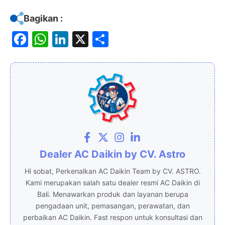
Bagikan :
F
W
Li
X
S
a
h
n
h
c
at
k
ar
e
s
e
e
b
A
dI
o
p
n
o
p
k
Dealer AC Daikin by CV. Astro
Hi sobat, Perkenalkan AC Daikin Team by CV. ASTRO.
Kami merupakan salah satu dealer resmi AC Daikin di
Bali. Menawarkan produk dan layanan berupa
pengadaan unit, pemasangan, perawatan, dan
perbaikan AC Daikin. Fast respon untuk konsultasi dan