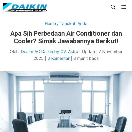
Langsung
Me
ke
isi
Home
/
Tahukah Anda
Apa Sih Perbedaan Air Conditioner dan
Cooler? Simak Jawabannya Berikut!
Oleh:
Dealer AC Daikin by CV. Astro
|
Update:
7 November
2025
|
0 Komentar
|
3 menit baca