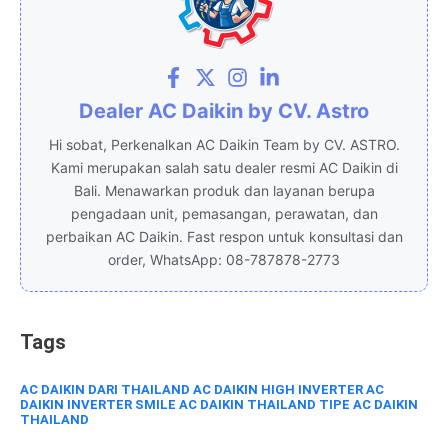
b
A
dI
o
p
n
o
p
k
Dealer AC Daikin by CV. Astro
Hi sobat, Perkenalkan AC Daikin Team by CV. ASTRO.
Kami merupakan salah satu dealer resmi AC Daikin di
Bali. Menawarkan produk dan layanan berupa
pengadaan unit, pemasangan, perawatan, dan
perbaikan AC Daikin. Fast respon untuk konsultasi dan
order, WhatsApp: 08-787878-2773
Tags
AC DAIKIN DARI THAILAND
AC DAIKIN HIGH INVERTER
AC
DAIKIN INVERTER SMILE
AC DAIKIN THAILAND
TIPE AC DAIKIN
THAILAND