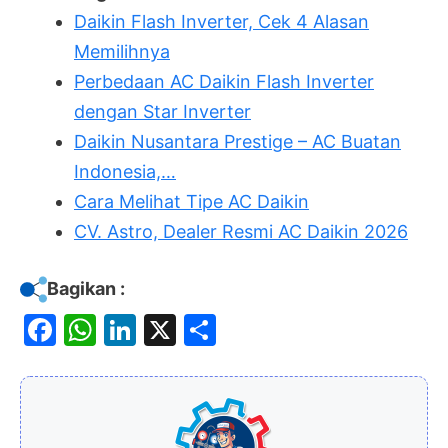
Daikin Flash Inverter, Cek 4 Alasan
Memilihnya
Perbedaan AC Daikin Flash Inverter
dengan Star Inverter
Daikin Nusantara Prestige – AC Buatan
Indonesia,…
Cara Melihat Tipe AC Daikin
CV. Astro, Dealer Resmi AC Daikin 2026
Bagikan :
F
W
Li
X
S
a
h
n
h
c
at
k
ar
e
s
e
e