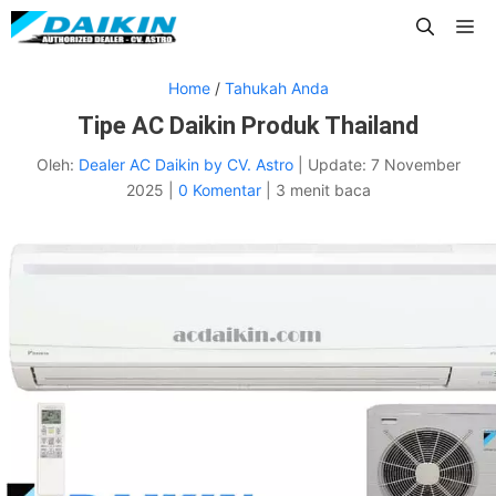
Langsung
Me
ke
isi
Home
/
Tahukah Anda
Tipe AC Daikin Produk Thailand
Oleh:
Dealer AC Daikin by CV. Astro
|
Update:
7 November
2025
|
0 Komentar
|
3 menit baca