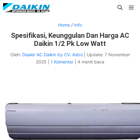
Langsung
Me
ke
isi
Home
/
Info
Spesifikasi, Keunggulan Dan Harga AC
Daikin 1/2 Pk Low Watt
Oleh:
Dealer AC Daikin by CV. Astro
|
Update:
7 November
2025
|
1 Komentar
|
4 menit baca