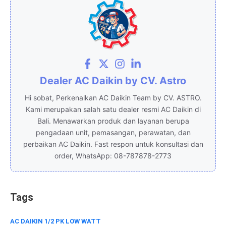
e
s
e
e
b
A
dI
o
p
n
o
p
k
Dealer AC Daikin by CV. Astro
Hi sobat, Perkenalkan AC Daikin Team by CV. ASTRO.
Kami merupakan salah satu dealer resmi AC Daikin di
Bali. Menawarkan produk dan layanan berupa
pengadaan unit, pemasangan, perawatan, dan
perbaikan AC Daikin. Fast respon untuk konsultasi dan
order, WhatsApp: 08-787878-2773
Tags
AC DAIKIN 1/2 PK LOW WATT