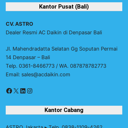
Kantor Pusat (Bali)
CV. ASTRO
Dealer Resmi AC Daikin di Denpasar Bali
Jl. Mahendradatta Selatan Gg Soputan Permai
14 Denpasar – Bali
Telp. 0361-8466773 / WA. 087878782773
Email: sales@acdaikin.com
Facebook
X
LinkedIn
Instagram
Kantor Cabang
ASTRO Jakarta
▸ Telp. 0838-1109-4262