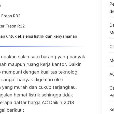
Pe
r
de
7 Freon R32
Da
rter Freon R32
M
n untuk efisiensi listrik dan kenyamanan
Ca
erupakan salah satu barang yang banyak
Me
ah maupun ruang kerja kantor. Daikin
 mumpuni dengan kualitas teknologi
AC
 sangat banyak digemari oleh
a yang murah dan cukup terjangkau.
Ce
ggulan hemat listrik sehingga tidak
P
erapa daftar harga AC Daikin 2018
Ke
ai berikut :