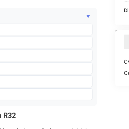
Di
▼
CV
Ca
n R32