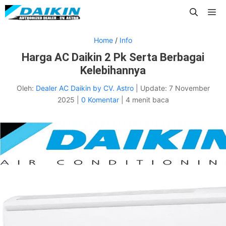
Langsung
Me
ke
isi
Home
/
Info
Harga AC Daikin 2 Pk Serta Berbagai
Kelebihannya
Oleh:
Dealer AC Daikin by CV. Astro
|
Update:
7 November
2025
|
0 Komentar
|
4 menit baca