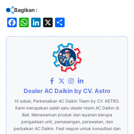
Bagikan :
F
W
Li
X
S
a
h
n
h
c
at
k
ar
e
s
e
e
b
A
dI
o
p
n
o
p
k
Dealer AC Daikin by CV. Astro
Hi sobat, Perkenalkan AC Daikin Team by CV. ASTRO.
Kami merupakan salah satu dealer resmi AC Daikin di
Bali. Menawarkan produk dan layanan berupa
pengadaan unit, pemasangan, perawatan, dan
perbaikan AC Daikin. Fast respon untuk konsultasi dan